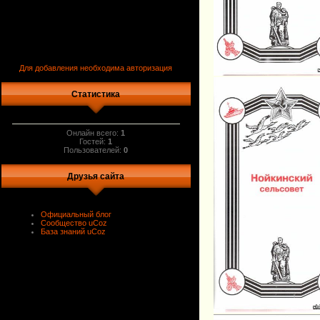
Для добавления необходима авторизация
Статистика
Онлайн всего:
1
Гостей:
1
Пользователей:
0
Друзья сайта
Официальный блог
Сообщество uCoz
База знаний uCoz