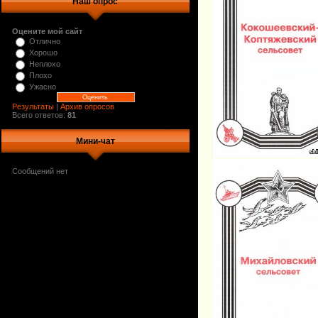
Наш опрос
Оцените мой сайт
Отлично
Хорошо
Неплохо
Плохо
Ужасно
Результаты
|
Архив опросов
Всего ответов:
81
Мини-чат