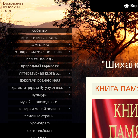
Воскресенье
Вер
09 Авг 2026
15:01
события
интерактивная карта
символика
этнографическая коллекция
память победы
"Шиханс
природный вернисаж
литературная карта б...
дорогами родного края
КНИГА ПАМЯ
храмы и церкви бугурусланског...
культура
музей - заповедник с...
история малой родины
"зеленые страни...
хронограф
фотоальбомы
о проекте