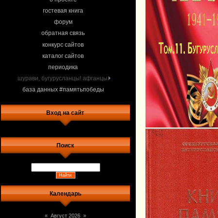
гостевая книга
форум
обратная связь
конкурс сайтов
каталог сайтов
периодика
шурави, бугурусланцы! афганцы.
база данных #памятьпобеды
Вход на сайт
Поиск
Календарь
«
Август 2026
»