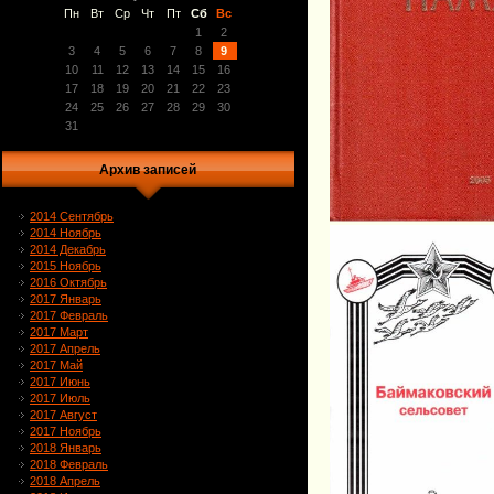
Пн
Вт
Ср
Чт
Пт
Сб
Вс
1
2
3
4
5
6
7
8
9
10
11
12
13
14
15
16
17
18
19
20
21
22
23
24
25
26
27
28
29
30
31
Архив записей
2014 Сентябрь
2014 Ноябрь
2014 Декабрь
2015 Ноябрь
2016 Октябрь
2017 Январь
2017 Февраль
2017 Март
2017 Апрель
2017 Май
2017 Июнь
2017 Июль
2017 Август
2017 Ноябрь
2018 Январь
2018 Февраль
2018 Апрель