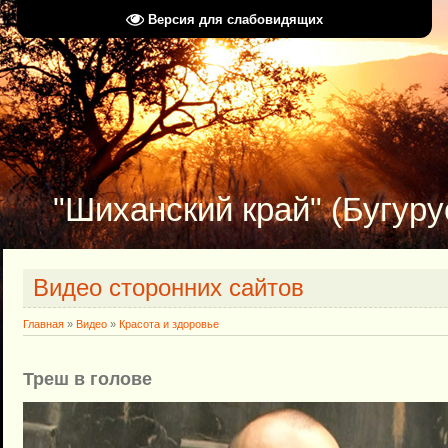
Версия для слабовидящих
"Шиханский край" (Бугуру
Видео сторонних сайтов
Главная
»
Видео
»
Красота и здоровье
Треш в голове