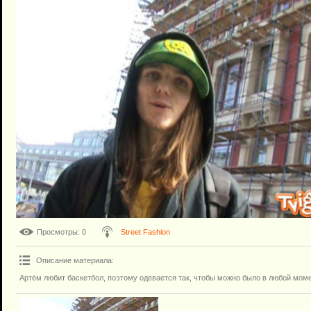
Просмотры
: 0
Street Fashion
Описание материала
:
Артём любит баскетбол, поэтому одевается так, чтобы можно было в любой моме