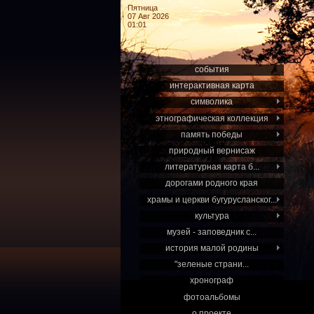
Пятница
07 Авг 2026
01:01
события
интерактивная карта
символика
этнографическая коллекция
память победы
природный вернисаж
литературная карта б...
дорогами родного края
храмы и церкви бугурусланског...
культура
музей - заповедник с...
история малой родины
"зеленые страни...
хронограф
фотоальбомы
о проекте