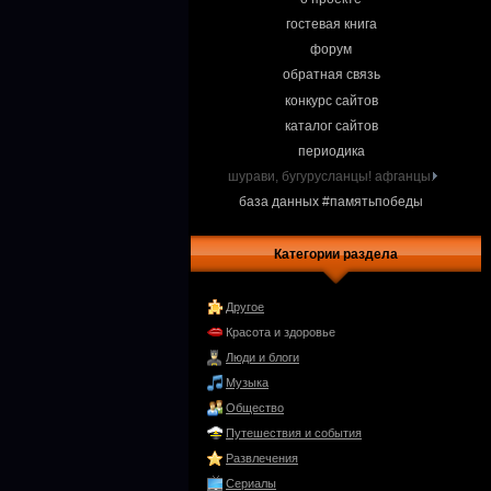
гостевая книга
форум
обратная связь
конкурс сайтов
каталог сайтов
периодика
шурави, бугурусланцы! афганцы.
база данных #памятьпобеды
Категории раздела
Другое
Красота и здоровье
Люди и блоги
Музыка
Общество
Путешествия и события
Развлечения
Сериалы