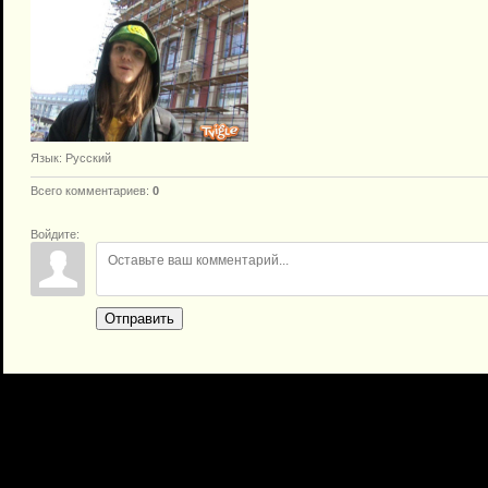
Язык
: Русский
Всего комментариев
:
0
Войдите:
Отправить