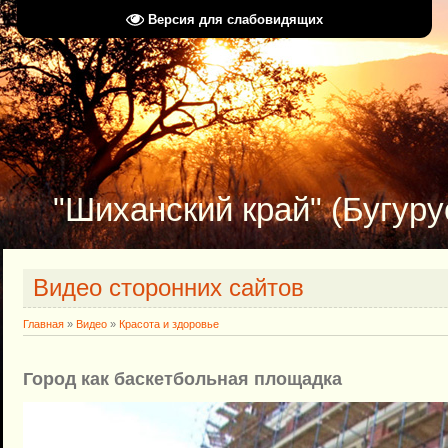
Версия для слабовидящих
"Шиханский край" (Бугуру
Видео сторонних сайтов
Главная
»
Видео
»
Красота и здоровье
Город как баскетбольная площадка