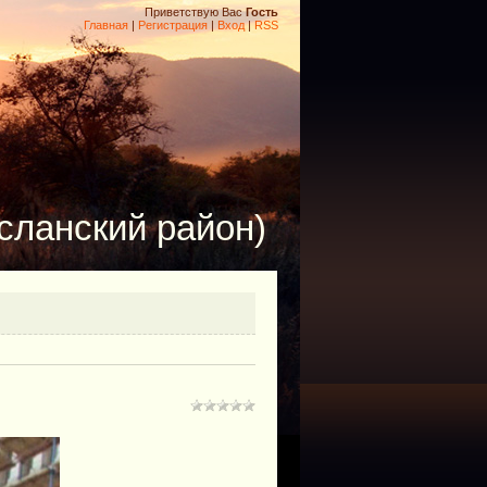
Приветствую Вас
Гость
Главная
|
Регистрация
|
Вход
|
RSS
сланский район)