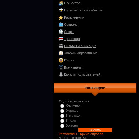
Общество
Путешествия и события
Развлечения
Сериалы
Спорт
Транспорт
Фильмы и анимация
Хобби и образование
Юмор
Все каналы
Каналы пользователей
Наш опрос
Оцените мой сайт
Отлично
Хорошо
Неплохо
Плохо
Ужасно
Результаты
|
Архив опросов
Всего ответов:
81