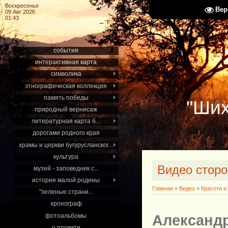
Воскресенье
Вер
09 Авг 2026
01:43
события
интерактивная карта
символика
этнографическая коллекция
память победы
"Ших
природный вернисаж
литературная карта б...
дорогами родного края
храмы и церкви бугурусланског...
культура
Видео сторо
музей - заповедник с...
история малой родины
Главная
»
Видео
»
Красота и
"зеленые страни...
хронограф
фотоальбомы
Александ
о проекте