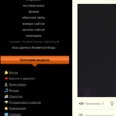
гостевая книга
форум
обратная связь
конкурс сайтов
каталог сайтов
периодика
шурави, бугурусланцы! афганцы.
база данных #памятьпобеды
Категории раздела
Другое
Красота и здоровье
Люди и блоги
Музыка
Общество
Путешествия и события
Просмотры
: 0
Развлечения
Сериалы
Описание материала
: