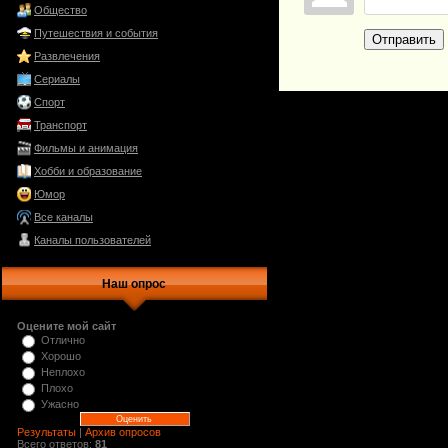
Общество
Путешествия и события
Отправить
Развлечения
Сериалы
Спорт
Транспорт
Фильмы и анимация
Хобби и образование
Юмор
Все каналы
Каналы пользователей
Наш опрос
Оцените мой сайт
Отлично
Хорошо
Неплохо
Плохо
Ужасно
Результаты
|
Архив опросов
Всего ответов:
81