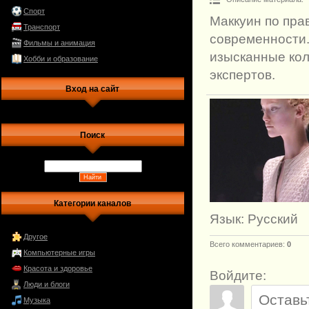
Спорт
Маккуин по пра
Транспорт
современности.
Фильмы и анимация
изысканные кол
Хобби и образование
экспертов.
Вход на сайт
Поиск
Категории каналов
Язык
: Русский
Другое
Всего комментариев
:
0
Компьютерные игры
Красота и здоровье
Войдите:
Люди и блоги
Музыка