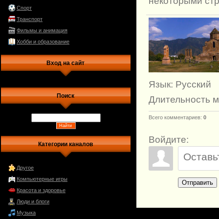
некоторыми стр
Спорт
Транспорт
Фильмы и анимация
Хобби и образование
Вход на сайт
Язык
: Русский
Поиск
Длительность 
Всего комментариев
:
0
Войдите:
Категории каналов
Другое
Компьютерные игры
Отправить
Красота и здоровье
Люди и блоги
Музыка