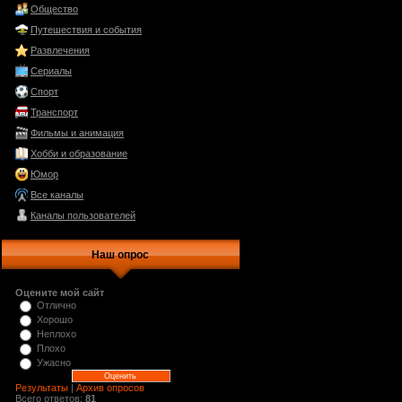
Общество
Путешествия и события
Развлечения
Сериалы
Спорт
Транспорт
Фильмы и анимация
Хобби и образование
Юмор
Все каналы
Каналы пользователей
Наш опрос
Оцените мой сайт
Отлично
Хорошо
Неплохо
Плохо
Ужасно
Результаты
|
Архив опросов
Всего ответов:
81