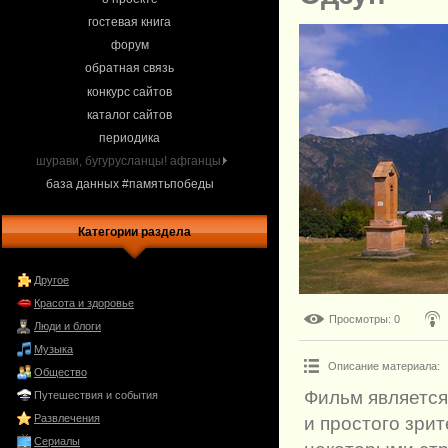
гостевая книга
форум
обратная связь
конкурс сайтов
каталог сайтов
периодика
шурави, бугурусланцы! афганцы.
база данных #памятьпобеды
Категории раздела
Другое
Красота и здоровье
Просмотры
: 0
Люди и блоги
Музыка
Описание материала
:
Общество
Фильм является
Путешествия и события
Развлечения
и простого зри
Сериалы