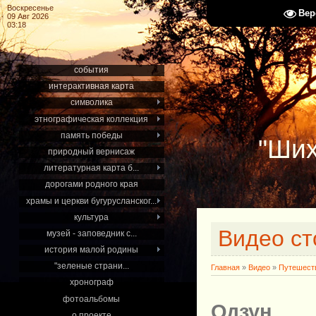
Воскресенье
Вер
09 Авг 2026
03:18
события
интерактивная карта
символика
этнографическая коллекция
память победы
"Ших
природный вернисаж
литературная карта б...
дорогами родного края
храмы и церкви бугурусланског...
культура
Видео ст
музей - заповедник с...
история малой родины
"зеленые страни...
Главная
»
Видео
»
Путешест
хронограф
фотоальбомы
Одзун
о проекте