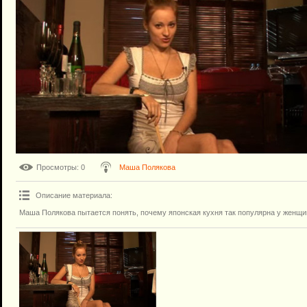
Просмотры
: 0
Маша Полякова
Описание материала
:
Маша Полякова пытается понять, почему японская кухня так популярна у женщи