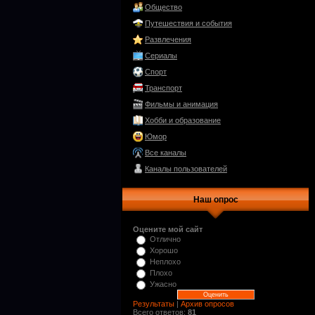
Общество
Путешествия и события
Развлечения
Сериалы
Спорт
Транспорт
Фильмы и анимация
Хобби и образование
Юмор
Все каналы
Каналы пользователей
Наш опрос
Оцените мой сайт
Отлично
Хорошо
Неплохо
Плохо
Ужасно
Результаты
|
Архив опросов
Всего ответов:
81