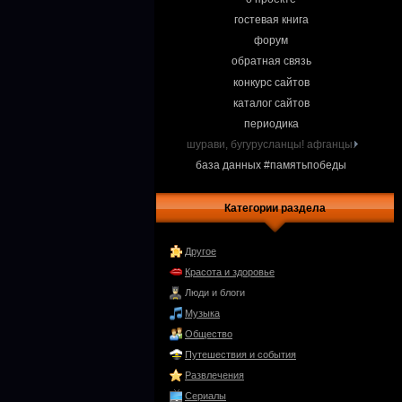
гостевая книга
форум
обратная связь
конкурс сайтов
каталог сайтов
периодика
шурави, бугурусланцы! афганцы.
база данных #памятьпобеды
Категории раздела
Другое
Красота и здоровье
Люди и блоги
Музыка
Общество
Путешествия и события
Развлечения
Сериалы