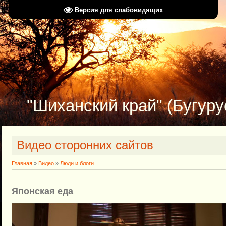
Версия для слабовидящих
"Шиханский край" (Бугуру
Видео сторонних сайтов
Главная
»
Видео
»
Люди и блоги
Японская еда