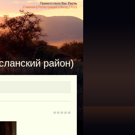
Приветствую Вас
Гость
Главная
|
Регистрация
|
Вход
|
RSS
сланский район)