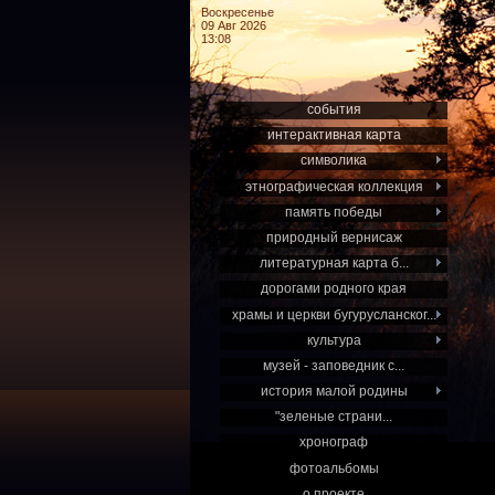
Воскресенье
09 Авг 2026
13:08
события
интерактивная карта
символика
этнографическая коллекция
память победы
природный вернисаж
литературная карта б...
дорогами родного края
храмы и церкви бугурусланског...
культура
музей - заповедник с...
история малой родины
"зеленые страни...
хронограф
фотоальбомы
о проекте