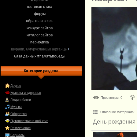
гостевая книга
форум
обратная связь
конкурс сайтов
каталог сайтов
периодика
шурави, бугурусланцы! афганцы.
база данных #памятьпобеды
Категории раздела
Другое
Красота и здоровье
Просмотры
: 0
Люди и блоги
Музыка
Описание материала
:
Общество
День рождения 
Путешествия и события
Развлечения
Сериалы