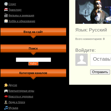
Спорт
Транспорт
Фильмы и анимация
Хобби и образование
Язык
: Русский
Вход на сайт
Всего комментариев
:
0
Поиск
Войдите:
Отправить
Категории каналов
Другое
Компьютерные игры
Красота и здоровье
Люди и блоги
Музыка