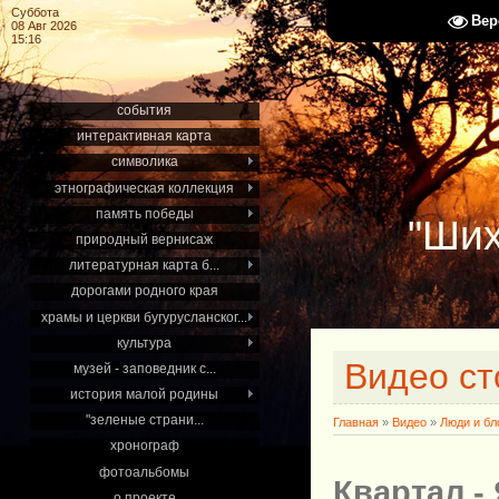
Суббота
Вер
08 Авг 2026
15:16
события
интерактивная карта
символика
этнографическая коллекция
память победы
"Ших
природный вернисаж
литературная карта б...
дорогами родного края
храмы и церкви бугурусланског...
культура
Видео ст
музей - заповедник с...
история малой родины
"зеленые страни...
Главная
»
Видео
»
Люди и бл
хронограф
фотоальбомы
Квартал -
о проекте