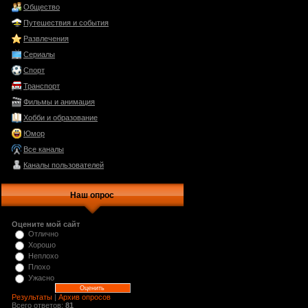
Общество
Путешествия и события
Развлечения
Сериалы
Спорт
Транспорт
Фильмы и анимация
Хобби и образование
Юмор
Все каналы
Каналы пользователей
Наш опрос
Оцените мой сайт
Отлично
Хорошо
Неплохо
Плохо
Ужасно
Результаты
|
Архив опросов
Всего ответов:
81