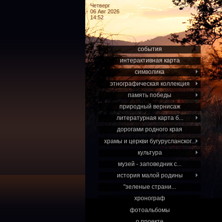
Четверг
06 Авг 2026
14:52
события
интерактивная карта
символика
этнографическая коллекция
память победы
природный вернисаж
литературная карта б...
дорогами родного края
храмы и церкви бугурусланског...
культура
музей - заповедник с...
история малой родины
"зеленые страни...
хронограф
фотоальбомы
о проекте