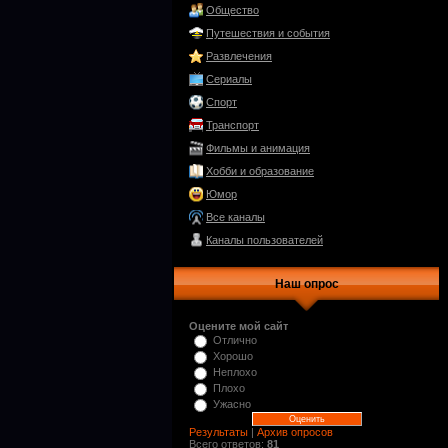
Общество
Путешествия и события
Развлечения
Сериалы
Спорт
Транспорт
Фильмы и анимация
Хобби и образование
Юмор
Все каналы
Каналы пользователей
Наш опрос
Оцените мой сайт
Отлично
Хорошо
Неплохо
Плохо
Ужасно
Результаты
|
Архив опросов
Всего ответов:
81