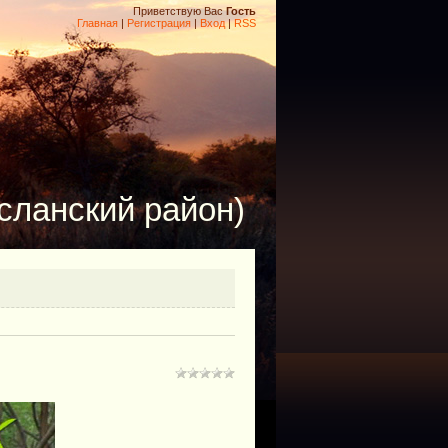
Приветствую Вас
Гость
Главная
|
Регистрация
|
Вход
|
RSS
сланский район)