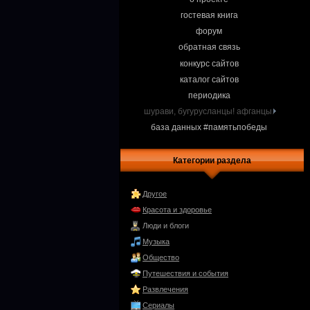
гостевая книга
форум
обратная связь
конкурс сайтов
каталог сайтов
периодика
шурави, бугурусланцы! афганцы.
база данных #памятьпобеды
Категории раздела
Другое
Красота и здоровье
Люди и блоги
Музыка
Общество
Путешествия и события
Развлечения
Сериалы