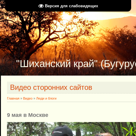
Версия для слабовидящих
"Шиханский край" (Бугуру
Видео сторонних сайтов
Главная
»
Видео
»
Люди и блоги
9 мая в Москве