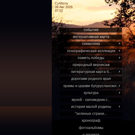
Суббота
08 Авг 2026
07:02
события
интерактивная карта
символика
этнографическая коллекция
память победы
природный вернисаж
литературная карта б...
дорогами родного края
храмы и церкви бугурусланског...
культура
музей - заповедник с...
история малой родины
"зеленые страни...
хронограф
фотоальбомы
о проекте