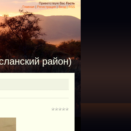
Приветствую Вас
Гость
Главная
|
Регистрация
|
Вход
|
RSS
сланский район)