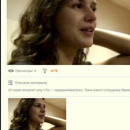
Просмотры
: 0
ЖТВ
Описание материала
:
14 серия интернет-шоу «Ты — предприниматель». Тема нового сотрудника Мари