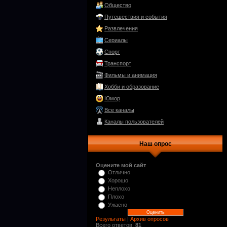
Общество
Путешествия и события
Развлечения
Сериалы
Спорт
Транспорт
Фильмы и анимация
Хобби и образование
Юмор
Все каналы
Каналы пользователей
Наш опрос
Оцените мой сайт
Отлично
Хорошо
Неплохо
Плохо
Ужасно
Результаты
|
Архив опросов
Всего ответов:
81