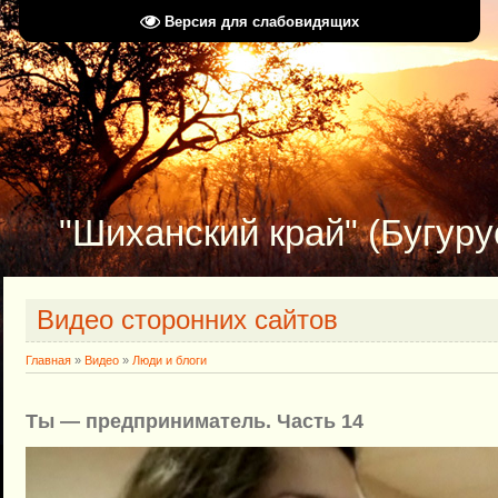
Версия для слабовидящих
"Шиханский край" (Бугуру
Видео сторонних сайтов
Главная
»
Видео
»
Люди и блоги
Ты — предприниматель. Часть 14