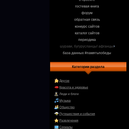
гостевая книга
форум
обратная связь
конкурс сайтов
каталог сайтов
периодика
шурави, бугурусланцы! афганцы.
база данных #памятьпобеды
Категории раздела
Другое
Красота и здоровье
Люди и блоги
Музыка
Общество
Путешествия и события
Развлечения
Сериалы